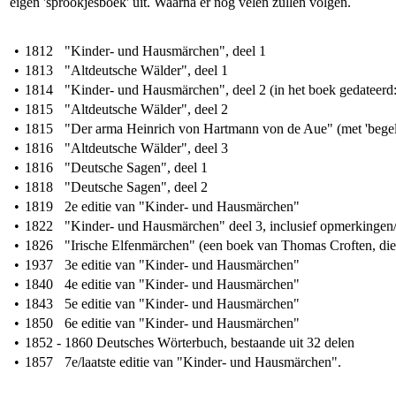
eigen 'sprookjesboek' uit. Waarna er nog velen zullen volgen.
•
1812
"Kinder- und Hausmärchen", deel 1
•
1813
"Altdeutsche Wälder", deel 1
•
1814
"Kinder- und Hausmärchen", deel 2 (in het boek gedateerd
•
1815
"Altdeutsche Wälder", deel 2
•
1815
"Der arma Heinrich von Hartmann von de Aue" (met 'bege
•
1816
"Altdeutsche Wälder", deel 3
•
1816
"Deutsche Sagen", deel 1
•
1818
"Deutsche Sagen", deel 2
•
1819
2e editie van "Kinder- und Hausmärchen"
•
1822
"Kinder- und Hausmärchen" deel 3, inclusief opmerkinge
•
1826
"Irische Elfenmärchen" (een boek van Thomas Croften, die
•
1937
3e editie van "Kinder- und Hausmärchen"
•
1840
4e editie van "Kinder- und Hausmärchen"
•
1843
5e editie van "Kinder- und Hausmärchen"
•
1850
6e editie van "Kinder- und Hausmärchen"
•
1852 -
1860 Deutsches Wörterbuch, bestaande uit 32 delen
•
1857
7e/laatste editie van "Kinder- und Hausmärchen".