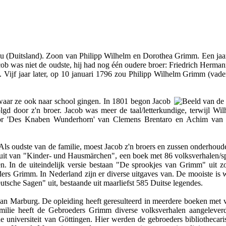
Duitsland). Zoon van Philipp Wilhelm en Dorothea Grimm. Een jaar l
cob was niet de oudste, hij had nog één oudere broer: Friedrich Herm
 Vijf jaar later, op 10 januari 1796 zou Philipp Wilhelm Grimm (vade
waar ze ook naar school gingen. In 1801 begon Jacob
olgd door z'n broer. Jacob was meer de taal/letterkundige, terwijl Wi
d door 'Des Knaben Wunderhorn' van Clemens Brentaro en Achim van
. Als oudste van de familie, moest Jacob z'n broers en zussen onderhou
uit van "Kinder- und Hausmärchen", een boek met 86 volksverhalen/s
. In de uiteindelijk versie bestaan "De sprookjes van Grimm" uit z
s Grimm. In Nederland zijn er diverse uitgaves van. De mooiste is wel
sche Sagen" uit, bestaande uit maarliefst 585 Duitse legendes.
an Marburg. De opleiding heeft geresulteerd in meerdere boeken met v
milie heeft de Gebroeders Grimm diverse volksverhalen aangelever
de universiteit van Göttingen. Hier werden de gebroeders bibliothecari