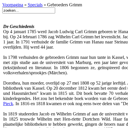
Voorpagina
«
Specials
« Gebroeders Grimm
De Geschiedenis
Op 4 januari 1785 werd Jacob Ludwig Carl Grimm geboren te Hanau (
bij. Op 24 februari 1786 zag Wilhelm Carl Grimm het levenslicht. Ja
1 jaar. In 1791 verhuisde de familie Grimm van Hanau naar Steinau.
overlijden. Hij werd 44 jaar.
In 1798 verhuisden de gebroeders Grimm naar hun tante in Kassel, 
met zijn studie aan de universiteit van Marburg, een jaar later gev
(tekst)inhoud en literatuur. In 1806 begonnen ze, geïnspireer
volksverhalen/sprookjes (Märchen).
Dorothea, hun moeder, overlijd op 27 mei 1808 op 52 jarige leeftijd
bibliotheek van Kassel. Op 20 december 1812 kwam het eerste deel 
und Hausmärchen" kwam in 1815 uit. Dit boek bevatte 70 verhalen
kinderlegendes. Het zou het bekendste boek worden van de Gebroeder
Pieck
. In 1816 en 1818 kwamen er ook nog eens twee delen van "Deut
In 1819 studeerden Jacob en Wilhelm Grimm af aan de universiteit v
In 1825 trouwde Wilhelm met Hen-riette Dortchen Wild. Haar fa
plaatselijke bibliotheken te hebben gewerkt, gingen de broers naar 