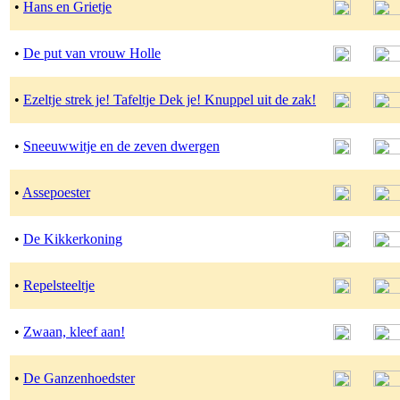
•
Hans en Grietje
•
De put van vrouw Holle
•
Ezeltje strek je! Tafeltje Dek je! Knuppel uit de zak!
•
Sneeuwwitje en de zeven dwergen
•
Assepoester
•
De Kikkerkoning
•
Repelsteeltje
•
Zwaan, kleef aan!
•
De Ganzenhoedster