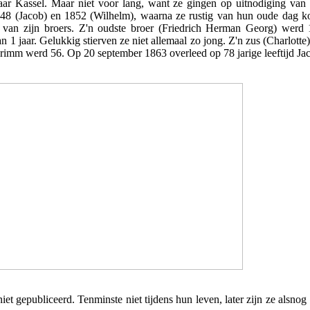
aar Kassel. Maar niet voor lang, want ze gingen op uitnodiging van
t 1848 (Jacob) en 1852 (Wilhelm), waarna ze rustig van hun oude dag
van zijn broers. Z'n oudste broer (Friedrich Herman Georg) werd 1 
 1 jaar. Gelukkig stierven ze niet allemaal zo jong. Z'n zus (Charlotte
Grimm werd 56. Op 20 september 1863 overleed op 78 jarige leeftijd J
iet gepubliceerd. Tenminste niet tijdens hun leven, later zijn ze alsn