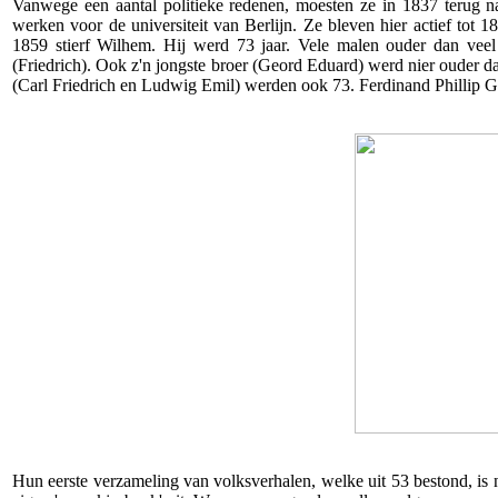
Vanwege een aantal politieke redenen, moesten ze in 1837 terug n
werken voor de universiteit van Berlijn. Ze bleven hier actief to
1859 stierf Wilhem. Hij werd 73 jaar. Vele malen ouder dan veel 
(Friedrich). Ook z'n jongste broer (Geord Eduard) werd nier ouder dan
(Carl Friedrich en Ludwig Emil) werden ook 73. Ferdinand Phillip 
Hun eerste verzameling van volksverhalen, welke uit 53 bestond, is n