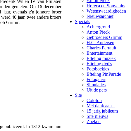
Anton Pieck
 Frederik Willen IV van Pruissen
Horeca en Souvenirs
 konden genieten. Op 16 december
Wetenswaardigheden
jaar, evenals z'n jongere broer
Nieuwsarchief
) werd 40 jaar, twee andere broers
Specials
acob Grimm.
Achtergrond
Anton Pieck
Gebroeders Grimm
H.C. Andersen
Charles Perrault
Entertainment
Efteling muziek
Efteling dvd's
Fotoboekjes
Efteling PinParade
Fotogalerij
Simulaties
Uit de pers
Site
Colofon
Met dank aan...
15 jarig jubileum
Site-nieuws
Zoeken
og gepubliceerd. In 1812 kwam hun