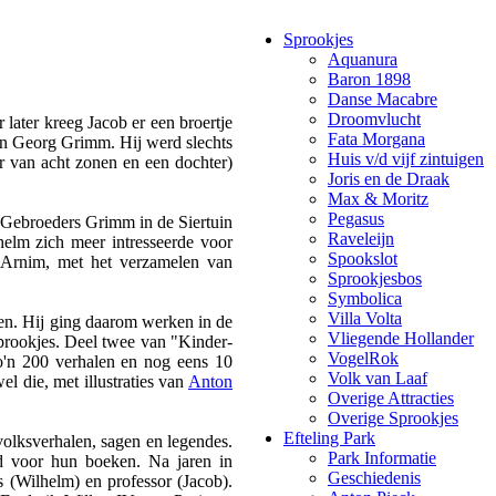
Sprookjes
Aquanura
Baron 1898
Danse Macabre
Droomvlucht
ater kreeg Jacob er een broertje
Fata Morgana
ann Georg Grimm. Hij werd slechts
Huis v/d vijf zintuigen
r van acht zonen en een dochter)
Joris en de Draak
Max & Moritz
Pegasus
Raveleijn
lhelm zich meer intresseerde voor
Spookslot
 Arnim, met het verzamelen van
Sprookjesbos
Symbolica
Villa Volta
den. Hij ging daarom werken in de
Vliegende Hollander
prookjes. Deel twee van "Kinder-
VogelRok
o'n 200 verhalen en nog eens 10
Volk van Laaf
 die, met illustraties van
Anton
Overige Attracties
Overige Sprookjes
Efteling Park
olksverhalen, sagen en legendes.
Park Informatie
d voor hun boeken. Na jaren in
Geschiedenis
s (Wilhelm) en professor (Jacob).