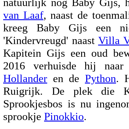
natuurlijk nog Baby Gijs, h
van Laaf
, naast de toenmal
kreeg Baby Gijs een nie
'Kindervreugd' naast
Villa V
Kapitein Gijs een oud bew
2016 verhuisde hij naar
Hollander
en de
Python
. 
Ruigrijk. De plek die Ka
Sprookjesbos is nu ingeno
sprookje
Pinokkio
.