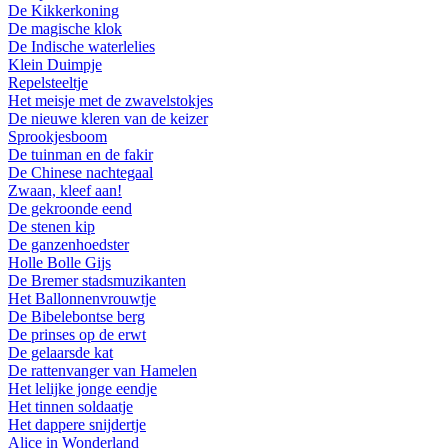
De Kikkerkoning
De magische klok
De Indische waterlelies
Klein Duimpje
Repelsteeltje
Het meisje met de zwavelstokjes
De nieuwe kleren van de keizer
Sprookjesboom
De tuinman en de fakir
De Chinese nachtegaal
Zwaan, kleef aan!
De gekroonde eend
De stenen kip
De ganzenhoedster
Holle Bolle Gijs
De Bremer stadsmuzikanten
Het Ballonnenvrouwtje
De Bibelebontse berg
De prinses op de erwt
De gelaarsde kat
De rattenvanger van Hamelen
Het lelijke jonge eendje
Het tinnen soldaatje
Het dappere snijdertje
Alice in Wonderland