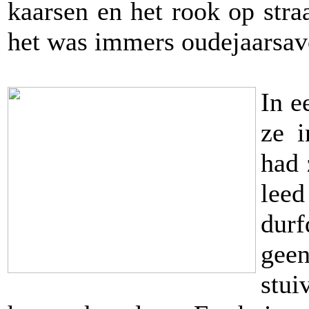
kaarsen en het rook op stra
het was immers oudejaarsavo
In e
ze i
had 
lee
durf
gee
stu