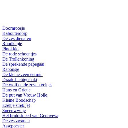
Doornroosje
Kabouterdorp
De zes dienaren
Roodkapje
Pinokkio
De rode schoentjes
De Trollenkoning
De sprekende papegaai
Raponsje
De kleine zeemeermin
Draak Lichtgeraakt
De wolf en de zeven geitjes
Hans en Grietje
De put van Vrouw Holle
Kleine Boodschap
Ezeltje strek je!
Sneeuwwitje
Het bruidskleed van Genoveva
De zes zwanen
Assepoester