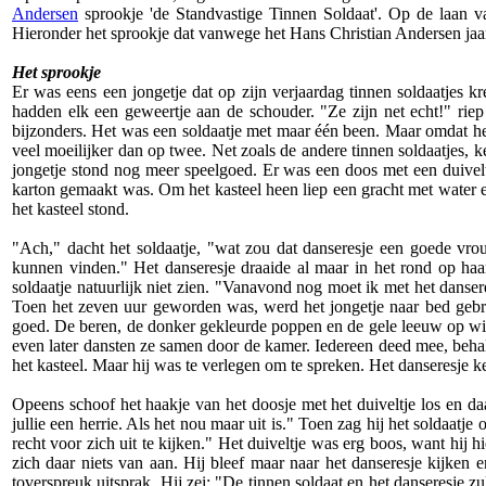
Andersen
sprookje 'de Standvastige Tinnen Soldaat'. Op de laan va
Hieronder het sprookje dat vanwege het Hans Christian Andersen jaar 
Het sprookje
Er was eens een jongetje dat op zijn verjaardag tinnen soldaatjes kr
hadden elk een geweertje aan de schouder. "Ze zijn net echt!" riep h
bijzonders. Het was een soldaatje met maar één been. Maar omdat het
veel moeilijker dan op twee. Net zoals de andere tinnen soldaatjes, ke
jongetje stond nog meer speelgoed. Er was een doos met een duiveltj
karton gemaakt was. Om het kasteel heen liep een gracht met water er
het kasteel stond.
"Ach," dacht het soldaatje, "wat zou dat danseresje een goede vr
kunnen vinden." Het danseresje draaide al maar in het rond op haar
soldaatje natuurlijk niet zien. "Vanavond nog moet ik met het danse
Toen het zeven uur geworden was, werd het jongetje naar bed gebra
goed. De beren, de donker gekleurde poppen en de gele leeuw op wie
even later dansten ze samen door de kamer. Iedereen deed mee, behalv
het kasteel. Maar hij was te verlegen om te spreken. Het danseresje k
Opeens schoof het haakje van het doosje met het duiveltje los en daa
jullie een herrie. Als het nou maar uit is." Toen zag hij het soldaatj
recht voor zich uit te kijken." Het duiveltje was erg boos, want hij h
zich daar niets van aan. Hij bleef maar naar het danseresje kijken 
toverspreuk uitsprak. Hij zei: "De tinnen soldaat en het danseresje