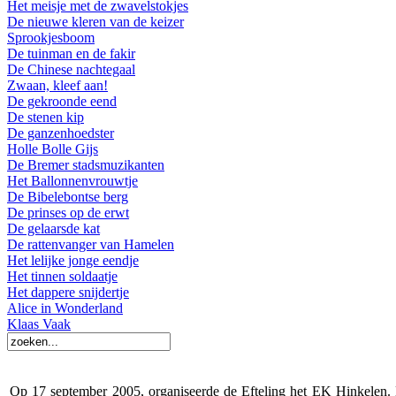
Het meisje met de zwavelstokjes
De nieuwe kleren van de keizer
Sprookjesboom
De tuinman en de fakir
De Chinese nachtegaal
Zwaan, kleef aan!
De gekroonde eend
De stenen kip
De ganzenhoedster
Holle Bolle Gijs
De Bremer stadsmuzikanten
Het Ballonnenvrouwtje
De Bibelebontse berg
De prinses op de erwt
De gelaarsde kat
De rattenvanger van Hamelen
Het lelijke jonge eendje
Het tinnen soldaatje
Het dappere snijdertje
Alice in Wonderland
Klaas Vaak
Op 17 september 2005, organiseerde de Efteling het EK Hinkelen. D