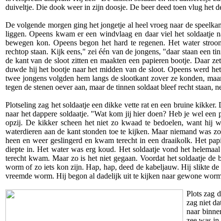
duiveltje. Die dook weer in zijn doosje. De beer deed toen vlug het de
De volgende morgen ging het jongetje al heel vroeg naar de speelkame
liggen. Opeens kwam er een windvlaag en daar viel het soldaatje na
bewegen kon. Opeens begon het hard te regenen. Het water stroom
rechtop staan. Kijk eens," zei één van de jongens, "daar staan een 
de kant van de sloot zitten en maakten een papieren bootje. Daar zett
duwde hij het bootje naar het midden van de sloot. Opeens werd het b
twee jongens volgden hem langs de slootkant zover ze konden, maar 
tegen de stenen oever aan, maar de tinnen soldaat bleef recht staan, ne
Plotseling zag het soldaatje een dikke vette rat en een bruine kikker.
naar het dappere soldaatje. "Wat kom jij hier doen? Heb je wel een p
opzij. De kikker scheen het niet zo kwaad te bedoelen, want hij w
waterdieren aan de kant stonden toe te kijken. Maar niemand was zo o
heen en weer geslingerd en kwam terecht in een draaikolk. Het papi
diepte in. Het water was erg koud. Het soldaatje vond het helemaal
terecht kwam. Maar zo is het niet gegaan. Voordat het soldaatje de
worm of zo iets kon zijn. Hap, hap, deed de kabeljauw. Hij slikte d
vreemde worm. Hij begon al dadelijk uit te kijken naar gewone wor
Plots zag 
zag niet d
naar binne
zee was in 