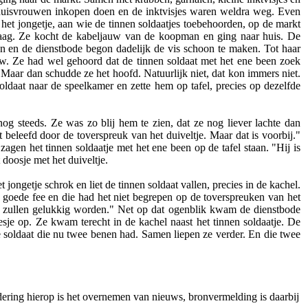
uisvrouwen inkopen doen en de inktvisjes waren weldra weg. Even
et jongetje, aan wie de tinnen soldaatjes toebehoorden, op de markt
graag. Ze kocht de kabeljauw van de koopman en ging naar huis. De
n en de dienstbode begon dadelijk de vis schoon te maken. Tot haar
uw. Ze had wel gehoord dat de tinnen soldaat met het ene been zoek
. Maar dan schudde ze het hoofd. Natuurlijk niet, dat kon immers niet.
oldaat naar de speelkamer en zette hem op tafel, precies op dezelfde
nog steeds. Ze was zo blij hem te zien, dat ze nog liever lachte dan
 beleefd door de toverspreuk van het duiveltje. Maar dat is voorbij."
agen het tinnen soldaatje met het ene been op de tafel staan. "Hij is
 doosje met het duiveltje.
 jongetje schrok en liet de tinnen soldaat vallen, precies in de kachel.
 goede fee en die had het niet begrepen op de toverspreuken van het
 ze zullen gelukkig worden." Net op dat ogenblik kwam de dienstbode
sje op. Ze kwam terecht in de kachel naast het tinnen soldaatje. De
 de soldaat die nu twee benen had. Samen liepen ze verder. En die twee
dering hierop is het overnemen van nieuws, bronvermelding is daarbij