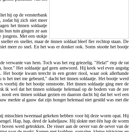
liet hij op de vensterbank
 zodat hij zich niet meer
gen het tinnen soldaatje
in hun tuin gingen ze aan
de jongens. Met een stokje
eller en sneller, maar de tinnen soldaat bleef fier rechtop staan. De
iet meer zo snel. En het was er donker ook. Soms stootte het bootje
 oude verwante van hem. Toch was het erg griezelig. "Hela!" riep de rat
en, hoor." Het soldaatje gaf geen antwoord. Hij keek wel even angstig
. Het bootje kwam terecht in een groter riool, waar ook allerhande
u is het met me gebeurd," dacht het tinnen soldaatje. Het bootje werd
 voorbij die het bootje omstootte. Het tinnen soldaatje ging mee de
enk ik wel dat het tinnen soldaatje helemaal op de bodem van de zee
nooit een tinnen soldaat gezien en daarom dacht hij dat het wel een
auw merkte al gauw dat zijn honger helemaal niet gestild was met die
u hij misschien tweemaal gekeken hebben voor hij deze worm opat. Hij
n hengel. Hap, hap, deed de kabeljauw. Hij slokte met één hap de worm
aar boven werd getrokken. De visser aan de oever van de oever van de
 ging naar de markt. Samen met krabben, garnalen, kleine inktvisjes en