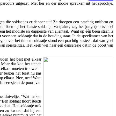
parcours uitgezet. Met her en der mooie spreuken uit het sprookje.
agen die soldaatjes er dapper uit! Ze droegen een prachtig uniform en
 Toen hij het laatste soldaatje vastpakte, zag het jongetje iets heel
hem het mooiste en dapperste van allemaal. Want op één been staan is
rt voor een soldaatje dat in de houding staat. In de speelkamer van het
enover het tinnen soldaatje stond een prachtig kasteel, dat van geel
van spiegelglas. Het keek wel naar een danseresje dat in de poort van
uden het best met elkaar
. Maar dat kon het tinnen
t elkaar moeten trouwen."
er begon het feest nu pas
op elkaar. Nee, nee! Want
anseresje in de poort van
het duiveltje. "Wat maken
 "Een soldaat hoort steeds
oldaat. Het soldaatje trok
oen zo kwaad, dat hij een
de gekke puntmuts van het