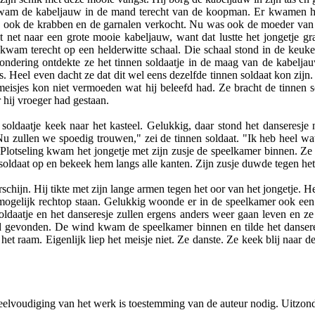
kwam de kabeljauw in de mand terecht van de koopman. Er kwamen h
n ook de krabben en de garnalen verkocht. Nu was ook de moeder van h
t net naar een grote mooie kabeljauw, want dat lustte het jongetje 
kwam terecht op een helderwitte schaal. Die schaal stond in de keuke
ondering ontdekte ze het tinnen soldaatje in de maag van de kabelja
. Heel even dacht ze dat dit wel eens dezelfde tinnen soldaat kon zijn
meisjes kon niet vermoeden wat hij beleefd had. Ze bracht de tinnen s
 hij vroeger had gestaan.
 soldaatje keek naar het kasteel. Gelukkig, daar stond het danseresje 
Nu zullen we spoedig trouwen," zei de tinnen soldaat. "Ik heb heel wat
lotseling kwam het jongetje met zijn zusje de speelkamer binnen. Ze z
 soldaat op en bekeek hem langs alle kanten. Zijn zusje duwde tegen het
schijn. Hij tikte met zijn lange armen tegen het oor van het jongetje. Het
g mogelijk rechtop staan. Gelukkig woonde er in de speelkamer ook een
n soldaatje en het danseresje zullen ergens anders weer gaan leven en
had gevonden. De wind kwam de speelkamer binnen en tilde het dansere
j het raam. Eigenlijk liep het meisje niet. Ze danste. Ze keek blij naar
veelvoudiging van het werk is toestemming van de auteur nodig. Uitzon