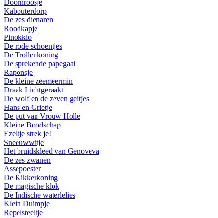
Doornroosje
Kabouterdorp
De zes dienaren
Roodkapje
Pinokkio
De rode schoentjes
De Trollenkoning
De sprekende papegaai
Raponsje
De kleine zeemeermin
Draak Lichtgeraakt
De wolf en de zeven geitjes
Hans en Grietje
De put van Vrouw Holle
Kleine Boodschap
Ezeltje strek je!
Sneeuwwitje
Het bruidskleed van Genoveva
De zes zwanen
Assepoester
De Kikkerkoning
De magische klok
De Indische waterlelies
Klein Duimpje
Repelsteeltje