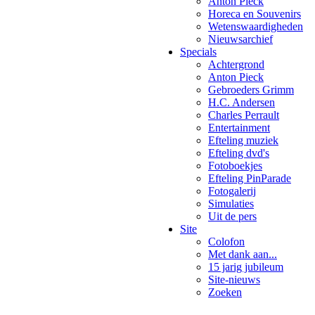
Anton Pieck
Horeca en Souvenirs
Wetenswaardigheden
Nieuwsarchief
Specials
Achtergrond
Anton Pieck
Gebroeders Grimm
H.C. Andersen
Charles Perrault
Entertainment
Efteling muziek
Efteling dvd's
Fotoboekjes
Efteling PinParade
Fotogalerij
Simulaties
Uit de pers
Site
Colofon
Met dank aan...
15 jarig jubileum
Site-nieuws
Zoeken