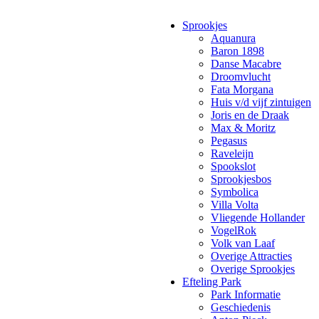
Sprookjes
Aquanura
Baron 1898
Danse Macabre
Droomvlucht
Fata Morgana
Huis v/d vijf zintuigen
Joris en de Draak
Max & Moritz
Pegasus
Raveleijn
Spookslot
Sprookjesbos
Symbolica
Villa Volta
Vliegende Hollander
VogelRok
Volk van Laaf
Overige Attracties
Overige Sprookjes
Efteling Park
Park Informatie
Geschiedenis