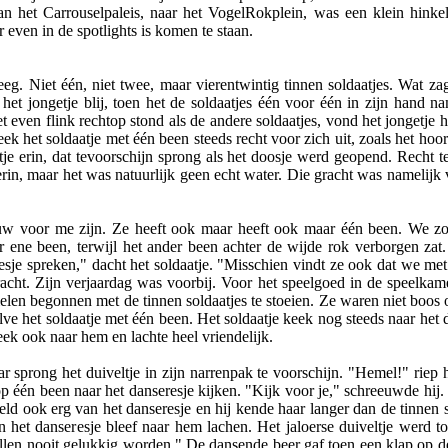
n het Carrouselpaleis, naar het VogelRokplein, was een klein hinkel
even in de spotlights is komen te staan.
eeg. Niet één, niet twee, maar vierentwintig tinnen soldaatjes. Wat z
et jongetje blij, toen het de soldaatjes één voor één in zijn hand nam.
 even flink rechtop stond als de andere soldaatjes, vond het jongetje 
ek het soldaatje met één been steeds recht voor zich uit, zoals het hoo
e erin, dat tevoorschijn sprong als het doosje werd geopend. Recht teg
in, maar het was natuurlijk geen echt water. Die gracht was namelijk 
ouw voor me zijn. Ze heeft ook maar heeft ook maar één been. We zo
 ene been, terwijl het ander been achter de wijde rok verborgen zat
resje spreken," dacht het soldaatje. "Misschien vindt ze ook dat we me
cht. Zijn verjaardag was voorbij. Voor het speelgoed in de speelkam
len begonnen met de tinnen soldaatjes te stoeien. Ze waren niet boos 
e het soldaatje met één been. Het soldaatje keek nog steeds naar het d
eek ook naar hem en lachte heel vriendelijk.
r sprong het duiveltje in zijn narrenpak te voorschijn. "Hemel!" riep 
e op één been naar het danseresje kijken. "Kijk voor je," schreeuwde hij.
ield ook erg van het danseresje en hij kende haar langer dan de tinnen s
en het danseresje bleef naar hem lachen. Het jaloerse duiveltje werd t
 zullen nooit gelukkig worden." De dansende beer gaf toen een klap op 