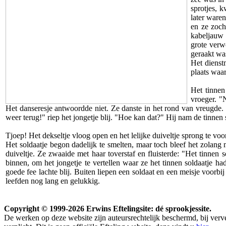
sprotjes, 
later ware
en ze zoch
kabeljauw 
grote verw
geraakt was
Het dienst
plaats waar
Het tinnen
vroeger. "
Het danseresje antwoordde niet. Ze danste in het rond van vreugde. P
weer terug!" riep het jongetje blij. "Hoe kan dat?" Hij nam de tinnen
Tjoep! Het dekseltje vloog open en het lelijke duiveltje sprong te voor
Het soldaatje begon dadelijk te smelten, maar toch bleef het zolan
duiveltje. Ze zwaaide met haar toverstaf en fluisterde: "Het tinne
binnen, om het jongetje te vertellen waar ze het tinnen soldaatje 
goede fee lachte blij. Buiten liepen een soldaat en een meisje voorbi
leefden nog lang en gelukkig.
Copyright © 1999-2026 Erwins Eftelingsite: dé sprookjessite.
De werken op deze website zijn auteursrechtelijk beschermd, bij ver