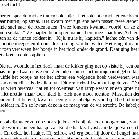
ksel dicht.
r en speelde met de tinnen soldaatjes. Het soldaatje met het ene been 
ar buiten, op straat. Het kwam met zijn ene been tussen twee stenen,
de snel naar de regenputten. Twee jongens kwamen voorbij en ze za
tinnen soldaat." Ze raapten hem op en namen hem mee naar huis. Achter 
en ze de tinnen soldaat in. "Kijk, nu is hij kapitein," lachte één van 
ootje meegesleurd door de stroming van het water. Het ging al maar sn
toen verdween het bootje in het riool onder de grond. Daar ging het n
t als een echte kapitein.
 Die rat woonde in het riool, maar de kikker ging net op visite bij een
as bij je? Laat eens zien. Vreemden kan ik niet in mijn riool gebruik
uifde het bootje na tot het achter een volgende hoek verdwenen was
nvriendelijk als de dikke rat. Dit grote riool kwam uit op de zee. "N
er werd helemaal nat en tot overmaat van ramp kwam er een grote fles
 niet prettig, maar toch hield hij zich nog mooi rechtop. Misschien d
 bodem had bereikt, kwam er een grote kabeljauw voorbij. Die had nog 
e soldaat in. En zo kwam deze in de maag van de vis terecht. De kabelj
men.
de kabeljauw er zo één voor zijn bek. Als hij niet zo'n honger had, zo
at de worm aan een haakje zat. En die haak zat vast aan de lijn van ee
n. En ook... het haakje. Hij schrok wel erg toen hij door de hengel n
zijn schik met deze mooie vangst. Hij borg de kabeljauw in zijn tas en