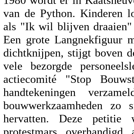
1980 wordt er in Kaatsheuv
van de Python. Kinderen l
als "Ik wil blijven draaien
Een grote Langnekfiguur 
dichtknijpen, stijgt boven de
vele bezorgde personeels
actiecomité "Stop Bouw
handtekeningen verzam
bouwwerkzaamheden zo sn
hervatten. Deze petiti
protestmars overhandigd 