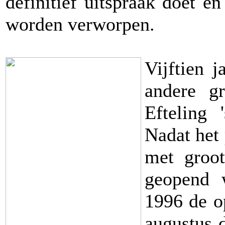
definitief uitspraak doet e
worden verworpen.
Vijftien j
andere gr
Efteling 
Nadat het 
met groot
geopend 
1996 de o
augustus d